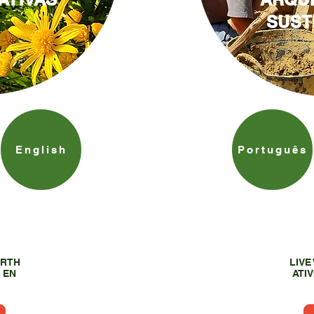
SUST
English
Português
ARTH
LIVE
 - EN
ATIV