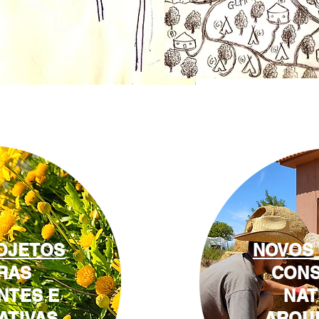
OJETOS
NOVOS
RAS
CON
NTES E
NAT
ATIVAS
ARQU