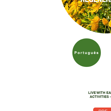
Português
LIVE WITH E
ACTIVITIES