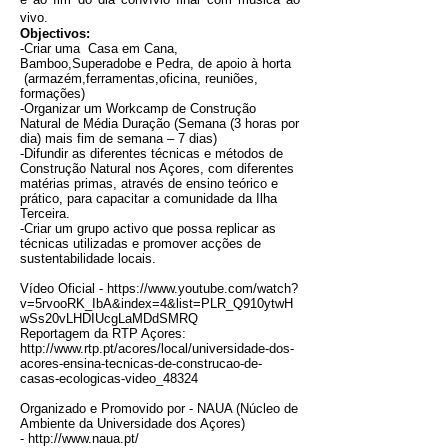
vivo.
Objectivos:
-Criar uma Casa em Cana,
Bamboo,Superadobe e Pedra, de apoio à horta
(armazém,ferramentas,oficina, reuniões,
formações)
-Organizar um Workcamp de Construção
Natural de Média Duração (Semana (3 horas por
dia) mais fim de semana – 7 dias)
-Difundir as diferentes técnicas e métodos de
Construção Natural nos Açores, com diferentes
matérias primas, através de ensino teórico e
prático, para capacitar a comunidade da Ilha
Terceira.
-Criar um grupo activo que possa replicar as
técnicas utilizadas e promover acções de
sustentabilidade locais.
Vídeo Oficial -
https://www.youtube.com/watch?
v=5rvooRK_IbA&index=4&list=PLR_Q910ytwH
wSs20vLHDIUcgLaMDdSMRQ
Reportagem da RTP Açores:
http://www.rtp.pt/acores/local/universidade-dos-
acores-ensina-tecnicas-de-construcao-de-
casas-ecologicas-video_48324
Organizado e Promovido por - NAUA (Núcleo de
Ambiente da Universidade dos Açores)
-
http://www.naua.pt/