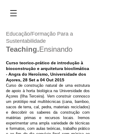
Educação/Formação Para a
Sustentabilidade
Teaching.
Ensinando
Curso teorico-prático de introdução à
bioconstrução e arquitetura bioclimática
- Angra do Heroísmo, Universidade dos
Açores, 28 Set a 04 Out 2015
Curso de construção natural de uma estrutura
de apoio à horta biológica na Universidade dos
Açores (Ilha Terceira). Vem construir connosco
um protótipo real multitécnicas (cana, bamboo,
sacos de terra, cal, pedra, materiais reciclados)
e descobrir os saberes da construção com
matérias primas e recursos locais. Iremos
experimentar uma ampla variedade de técnicas
e formatos, com aulas teóricas, trabalho prático
e ao fim do dia convívio final com música ao